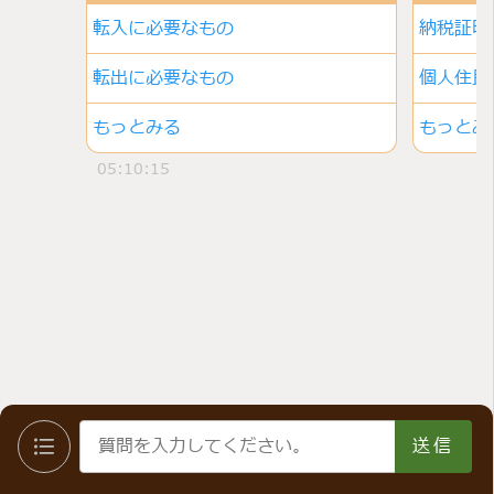
転入に必要なもの
納税証明
転出に必要なもの
個人住民
もっとみる
もっとみ
05:10:15